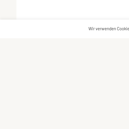
Wir verwenden Cookie
SPORTUNION Eisengraben Aktiv
Kontaktadr
Eisengraben 37, 3542 Jaidhof
Kontakt
Tel: +43 664 4206431
Vorstand
E-Mail:
usveisengraben@gmx.at
ZVR-Zahl: 808997100