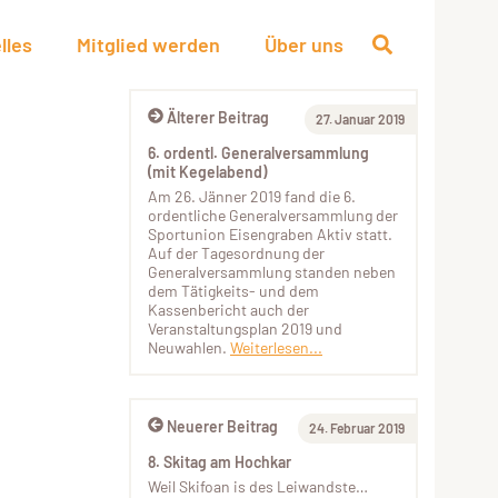
lles
Mitglied werden
Über uns
Älterer Beitrag
27. Januar 2019
6. ordentl. Generalversammlung
(mit Kegelabend)
Am 26. Jänner 2019 fand die 6.
ordentliche Generalversammlung der
Sportunion Eisengraben Aktiv statt.
Auf der Tagesordnung der
Generalversammlung standen neben
dem Tätigkeits- und dem
Kassenbericht auch der
Veranstaltungsplan 2019 und
Neuwahlen.
Weiterlesen...
Neuerer Beitrag
24. Februar 2019
8. Skitag am Hochkar
Weil Skifoan is des Leiwandste…