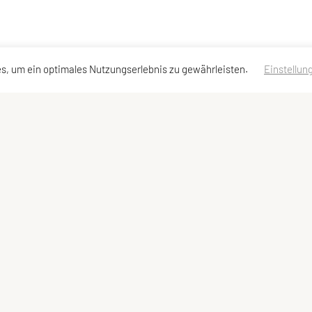
s, um ein optimales Nutzungserlebnis zu gewährleisten.
Einstellun
essen
Schnellzugriff
Meta
Angebot
Impressum
Sitemap
Datenschutzerklärung
Login