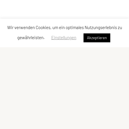
Wir verwenden Cookies, um ein optimales Nutzungserlebnis zu
gewährleisten.
Einstellungen
Akzeptieren
SPORTUNION Eisengraben Aktiv
Eisengraben 37, 3542 Jaidhof
Tel: +43 664 4206431
E-Mail:
usveisengraben@gmx.at
ZVR-Zahl: 808997100
Kontaktadressen
Schnellzugriff
Kontakt
Angebot