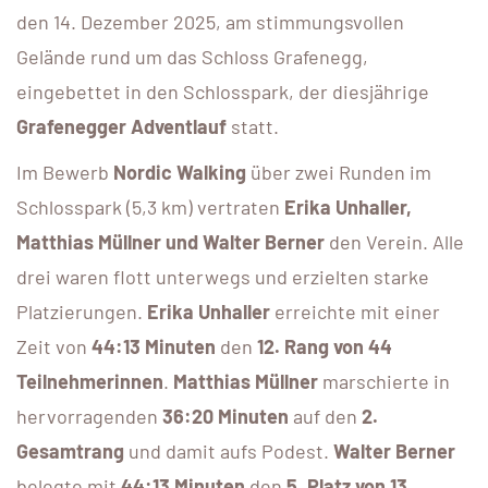
den 14. Dezember 2025, am stimmungsvollen
Gelände rund um das Schloss Grafenegg,
eingebettet in den Schlosspark, der diesjährige
Grafenegger Adventlauf
statt.
Im Bewerb
Nordic Walking
über zwei Runden im
Schlosspark (5,3 km) vertraten
Erika Unhaller,
Matthias Müllner und Walter Berner
den Verein. Alle
drei waren flott unterwegs und erzielten starke
Platzierungen.
Erika Unhaller
erreichte mit einer
Zeit von
44:13 Minuten
den
12. Rang von 44
Teilnehmerinnen
.
Matthias Müllner
marschierte in
hervorragenden
36:20 Minuten
auf den
2.
Gesamtrang
und damit aufs Podest.
Walter Berner
belegte mit
44:13 Minuten
den
5. Platz von 13