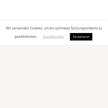
Wir verwenden Cookies, um ein optimales Nutzungserlebnis zu
gewährleisten.
Einstellungen
Akzeptieren
SPORTUNION Eisengraben Aktiv
Eisengraben 37, 3542 Jaidhof
Tel: +43 664 4206431
E-Mail:
usveisengraben@gmx.at
ZVR-Zahl: 808997100
Kontaktadressen
Schnellzugriff