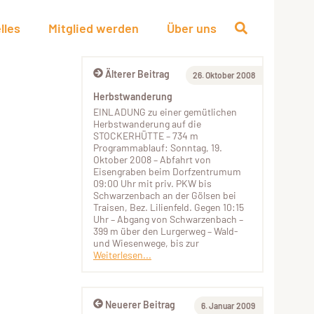
lles
Mitglied werden
Über uns
Älterer Beitrag
26. Oktober 2008
Herbstwanderung
EINLADUNG zu einer gemütlichen
Herbstwanderung auf die
STOCKERHÜTTE – 734 m
Programmablauf: Sonntag, 19.
Oktober 2008 – Abfahrt von
Eisengraben beim Dorfzentrumum
09:00 Uhr mit priv. PKW bis
Schwarzenbach an der Gölsen bei
Traisen, Bez. Lilienfeld. Gegen 10:15
Uhr – Abgang von Schwarzenbach –
399 m über den Lurgerweg – Wald-
und Wiesenwege, bis zur
Weiterlesen...
Neuerer Beitrag
6. Januar 2009