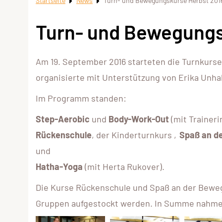
Startseite
News
Turn- und Bewegungskurse Herbst 201
Turn- und Bewegungs
Am 19. September 2016 starteten die Turnkurse 
organisierte mit Unterstützung von Erika Unha
Im Programm standen:
Step-Aerobic
und
Body-Work-Out
(mit Traineri
Rückenschule
, der Kinderturnkurs ‚
Spaß an d
und
Hatha-Yoga
(mit Herta Rukover).
Die Kurse Rückenschule und Spaß an der Bewe
Gruppen aufgestockt werden. In Summe nahmen