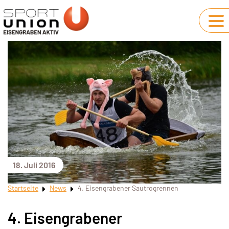
18. Juli 2016
Startseite
News
4. Eisengrabener Sautrogrennen
4. Eisengrabener