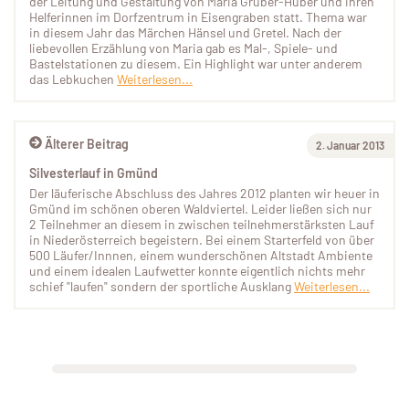
der Leitung und Gestaltung von Maria Gruber-Huber und ihren
Helferinnen im Dorfzentrum in Eisengraben statt. Thema war
in diesem Jahr das Märchen Hänsel und Gretel. Nach der
liebevollen Erzählung von Maria gab es Mal-, Spiele- und
Bastelstationen zu diesem. Ein Highlight war unter anderem
das Lebkuchen
Weiterlesen...
Älterer Beitrag
2. Januar 2013
Silvesterlauf in Gmünd
Der läuferische Abschluss des Jahres 2012 planten wir heuer in
Gmünd im schönen oberen Waldviertel. Leider ließen sich nur
2 Teilnehmer an diesem in zwischen teilnehmerstärksten Lauf
in Niederösterreich begeistern. Bei einem Starterfeld von über
500 Läufer/Innnen, einem wunderschönen Altstadt Ambiente
und einem idealen Laufwetter konnte eigentlich nichts mehr
schief "laufen" sondern der sportliche Ausklang
Weiterlesen...