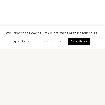
Wir verwenden Cookies, um ein optimales Nutzungserlebnis zu
gewährleisten.
Einstellungen
Akzeptieren
SPORTUNION Eisengraben Aktiv
Eisengraben 37, 3542 Jaidhof
Tel: +43 664 4206431
E-Mail:
usveisengraben@gmx.at
ZVR-Zahl: 808997100